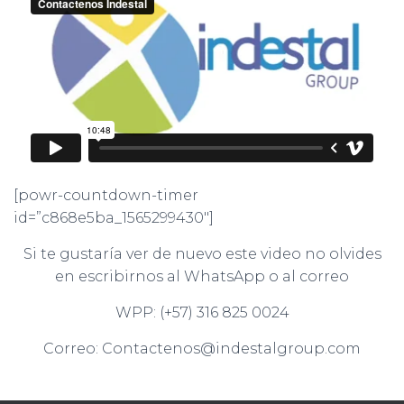
Ó
N
[powr-countdown-timer
id=”c868e5ba_1565299430″]
Si te gustaría ver de nuevo este video no olvides
en escribirnos al WhatsApp o al correo
WPP: (+57) 316 825 0024
Correo: Contactenos@indestalgroup.com