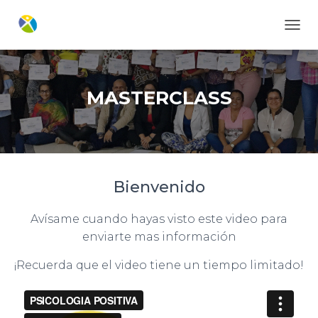
C
A
M
B
I
MASTERCLASS
A
R
M
O
D
O
Bienvenido
D
E
N
Avísame cuando hayas visto este video para
A
enviarte mas información
V
E
¡Recuerda que el video tiene un tiempo limitado!
G
A
C
I