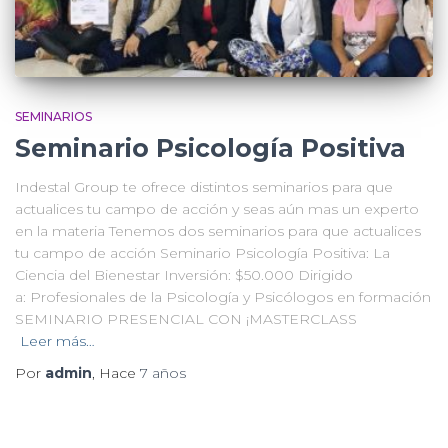
SEMINARIOS
Seminario Psicología Positiva
Indestal Group te ofrece distintos seminarios para que
actualices tu campo de acción y seas aún mas un experto
en la materia Tenemos dos seminarios para que actualices
tu campo de acción Seminario Psicología Positiva: La
Ciencia del Bienestar Inversión: $50.000 Dirigido
a: Profesionales de la Psicología y Psicólogos en formación
SEMINARIO PRESENCIAL CON ¡MASTERCLASS
Leer más…
Por
admin
, Hace
7 años